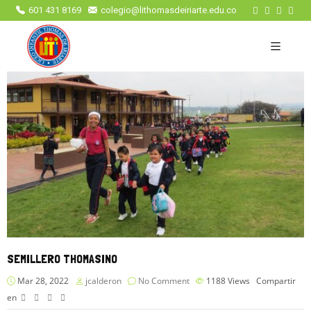
601 431 8169
colegio@lithomasdeiriarte.edu.co
SEMILLERO THOMASINO
Mar 28, 2022
jcalderon
No Comment
1188
Views
Compartir
en