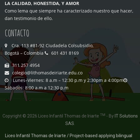
LA CALIDAD, HONESTIDA, Y AMOR
Como lema que siempre ha caracterizado nuestro que hacer,
dan testimonio de ello.
CONTACTO
Cra. 113 #81-92 Ciudadela Colsubsidio,
Bogotá – Colombia
601 431 8169
311 257 4954
colegio@lithomasdeiriarte.edu.co
Lunes–Viernes: 8 a.m – 12:30 p.m y 2:30pm a 4:00pm
Sábados: 8:00 a.m a 12:30 p.m
TM
Copyright © 2026 Liceo Infantil Thomas de Iriarte
- By
IT Solutions
SAS
.
Liceo Infantil Thomas de Iriarte / Project-based applying bilingual