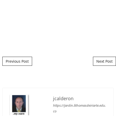
Post navigation
Previous Post
Next Post
jcalderon
https://jardin.lithomasdeiriarte.edu.
co