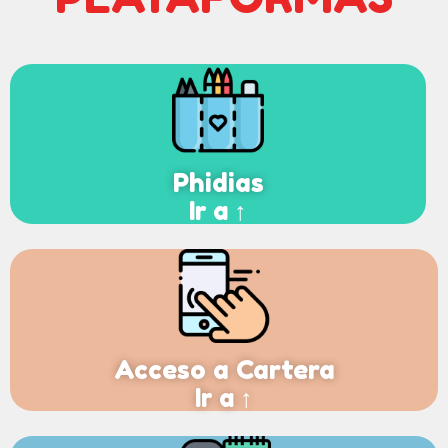
Phidias
Ir a ↑
Acceso a Cartera
Ir a ↑