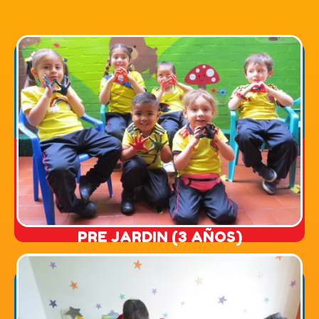
proceso escolar.
afectivas y sociales que fortalecerán su
sensoriales, comunicativas, cognitivas,
desarrollando habilidades motrices,
descubrir el mundo que les rodea;
la literatura, entre otras actividades a
son orientados por medio del juego, el arte,
de su etapa de exploración, los Thomasinos
Partiendo de la curiosidad de esta edad y
PRE JARDIN (3 AÑOS)
PRE JARDIN (3 AÑOS)
JARDIN (4 AÑOS)