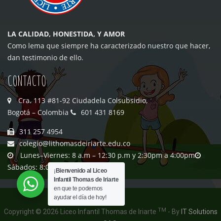
LA CALIDAD, HONESTIDA, Y AMOR
Como lema que siempre ha caracterizado nuestro que hacer,
dan testimonio de ello.
CONTACTO
Cra. 113 #81-92 Ciudadela Colsubsidio,
Bogotá – Colombia
601 431 8169
311 257 4954
colegio@lithomasdeiriarte.edu.co
Lunes–Viernes: 8 a.m – 12:30 p.m y 2:30pm a 4:00pm
Sábados: 8:00 a.m a 12:30 p.m
¡
Bienvenido al Liceo
Infantil Thomas de Iriarte
en que te podemos
ayudar el día de hoy!
TM
Copyright © 2026 Liceo Infantil Thomas de Iriarte
- By
IT Solutions