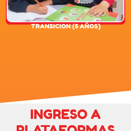
Edad entre 5 y 6 años, se afianza el manejo de
TRANSICION (5 AÑOS)
TRANSICION (5 AÑOS)
INGRESO A
PLATAFORMAS