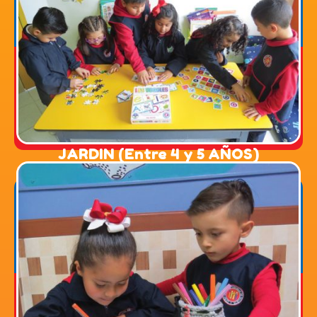
Edad entre 4 y 5 años: Se ejercitan
ampliamente en el desarrollo de sus
competencias motoras, comunicativas,
ciudadanas, científicas y matemáticas a
través de los proyectos pedagógicos de aula,
por medio de los cuales aprenden, se divierten,
crean y descubren nuevos conocimientos.
JARDIN (Entre 4 y 5 AÑOS)
y el juego.
explorando el mundo mediante la creatividad
muestran sus habilidades, talentos y dominios
matemática, a través de los proyectos de
habilidades para la lecto-escritura y la lógica
contextualización y amplio desarrollo de sus
normas, hay un gran avance en la