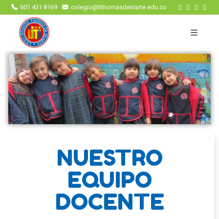
601 431 8169
colegio@lithomasdeiriarte.edu.co
NUESTRO
EQUIPO
DOCENTE