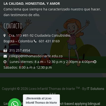
LA CALIDAD, HONESTIDA, Y AMOR
Como lema que siempre ha caracterizado nuestro que hacer,
dan testimonio de ello.
CONTACTO
Cra. 113 #81-92 Ciudadela Colsubsidio,
Bogotá – Colombia
601 431 8169
311 257 4954
colegio@lithomasdeiriarte.edu.co
Lunes–Viernes: 8 a.m – 12:30 p.m y 2:30pm a 4:00pm
Sábados: 8:00 a.m a 12:30 p.m
TM
Copyright © 2026 Liceo Infantil Thomas de Iriarte
- By
IT Solutions
SAS
.
¡
Bienvenido al Liceo
Infantil Thomas de Iriarte
Liceo Infantil Thomas de Iriarte / Project-based applying bilingual